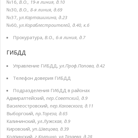
№16,
В.О., 19-я линия, д.10
№30,
В.О., 8-я линия, д.69
№37,
ул.Карташихина, д.23
№60,
ул.Кораблестроителей, д.40, к.6
Прокуратура,
В.О., 6-я линия, д.7
ГИБДД
Управление ГИБДД,
ул.Проф.Попова, д.42
Телефон доверия ГИБДД
Подразделения ГИ6ДД в районах
Адмиралтейский,
пер.Советский, д.9
Василеостровский,
пер.Каховскога, д.11
Выборгский,
пр.Тореза, д.65
Калининский,
ул.Лужская, д.9
Кировский,
уп.Швецова, д.39
Колпинский,
г.Колпино, ул.Тазаева, д.28