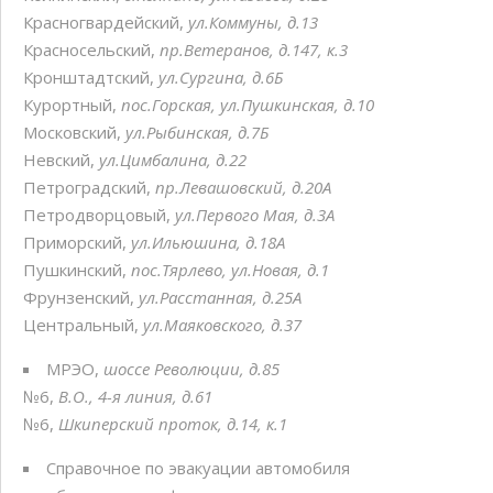
Красногвардейский,
ул.Коммуны, д.13
Красносельский,
пр.Ветеранов, д.147, к.3
Кронштадтский,
ул.Сургина, д.6Б
Курортный,
пос.Горская, ул.Пушкинская, д.10
Московский,
ул.Рыбинская, д.7Б
Невский,
ул.Цимбалина, д.22
Петроградский,
пр.Левашовский, д.20А
Петродворцовый,
ул.Первого Мая, д.3А
Приморский,
ул.Ильюшина, д.18А
Пушкинский,
пос.Тярлево, ул.Новая, д.1
Фрунзенский,
ул.Расстанная, д.25А
Центральный,
ул.Маяковского, д.37
МРЭО,
шоссе Революции, д.85
№6,
В.О., 4-я линия, д.61
№6,
Шкиперский проток, д.14, к.1
Справочное по эвакуации автомобиля