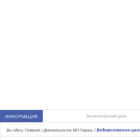
Экологический урок
ИНФОРМАЦИЯ:
Турнир по мини-футболу,
Ведомственно-цел
Вы здесь:
Главная
/
Деятельность МО Гавань
/