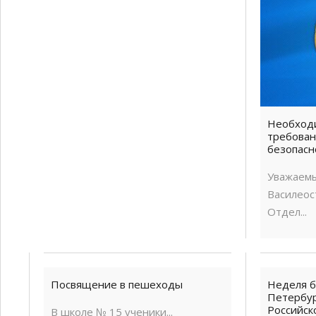
Необход
требован
безопасн
Уважаем
Василеос
Отдел...
Посвящение в пешеходы
Неделя б
Петербур
Российск
В школе № 15 ученики...