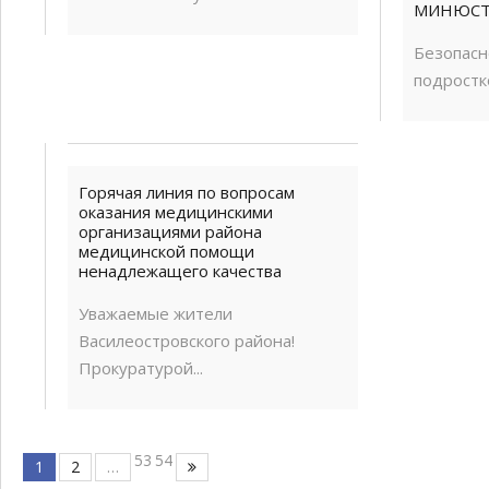
МИНЮСТА
Безопасн
подростко
Горячая линия по вопросам
оказания медицинскими
организациями района
медицинской помощи
ненадлежащего качества
Уважаемые жители
Василеостровского района!
Прокуратурой...
53
54
1
2
…