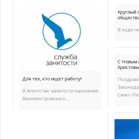
Круглый 
общества
В ходе н
С Новым 
Христовы
Для тех, кто ищет работу!
Поздрав
Законода
В Агентстве занятости населения
Санкт-Пет
Василеостровского...