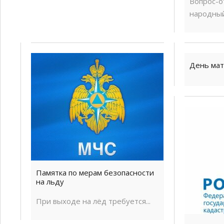
Вопрос-о
народный.
День мат
Памятка по мерам безопасности
на льду
При выходе на лёд требуется...