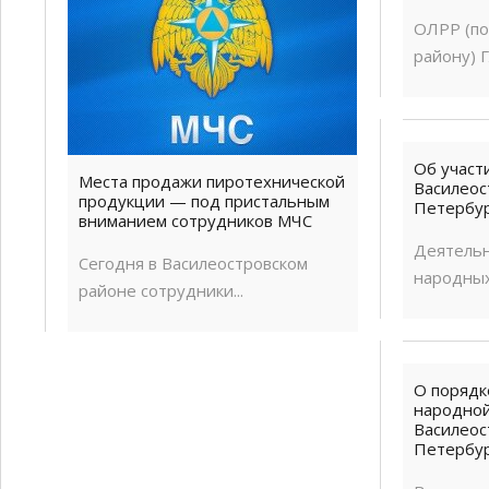
ОЛРР (по
району) Г
Об участ
Места продажи пиротехнической
Василеос
продукции — под пристальным
Петербу
вниманием сотрудников МЧС
Деятель
Сегодня в Василеостровском
народных
районе сотрудники...
О порядк
народно
Василеос
Петербу