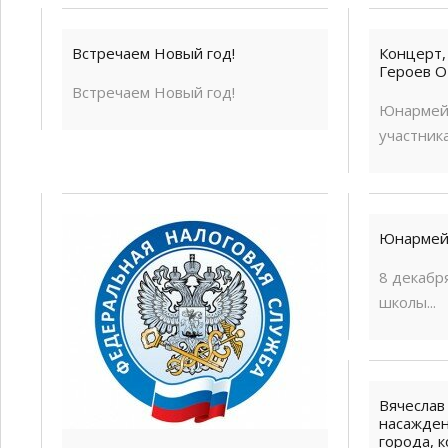
Скандинавская ходьба
Бесплатный семейный квес
Встречаем Новый год!
Концерт
Героев О
Встречаем Новый год!
Юнармей
участника
Юнармей
8 декабр
школы...
Вячеслав
насажден
города, 