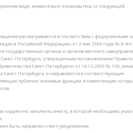
одьба
Карта событий 18 марта
ктронном виде, внимательно ознакомьтесь со следующей
ный квест «#МОЯГАВАНЬ» — Играй, учись и познавай!
ащения рассматриваются в соответствии с федеральными з
ждан в Российской Федерации» от 2 мая 2006 года; № 8-ФЗ
и государственных органов и органов местного самоуправле
а Санкт-Петербурга, утвержденным постановлением Правите
равительства Санкт-Петербурга» от 16.12.2003 № 100, ины
а Санкт-Петербурга, и направляются в соответствующие
вляющие публично значимые функции, в компетенцию котор
осов.
 корректно заполнить анкету, в которой необходимо указа
;
жен быть направлен ответ/уведомление;