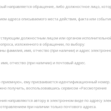
орый направляется обращение, либо должностное лицо, кото
ием адреса описываемого места действия, факта или события
етствующим должностным лицом или органом исполнительной
вопроса, изложенного в обращении, по выбору:
ны фамилия, имя, отчество (при наличии) и адрес электронн
имя, отчество (при наличии) и почтовый адрес.
 приемную», ему присваивается идентификационный номер.
но получить, воспользовавшись сервисом «Рассмотрение
ния направляются автору в электронном виде по адресу эле
м отправлением при наличии только почтового адреса.