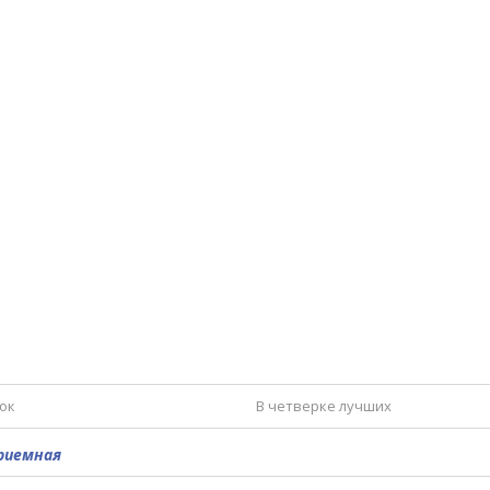
ок
В четверке лучших
утболу, посвящённый Дню России
В
риемная