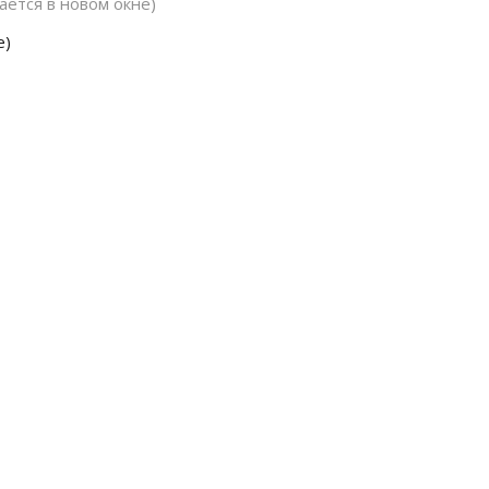
ется в новом окне)
е)