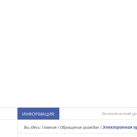
Экологический ур
ИНФОРМАЦИЯ:
Турнир по мини-ф
Электронная п
Вы здесь:
Главная
/
Обращения граждан
/