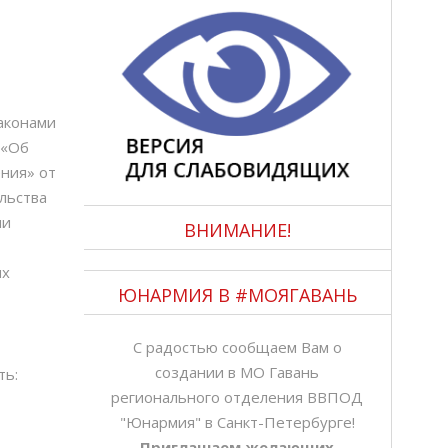
аконами
 «Об
ния» от
льства
ми
ВНИМАНИЕ!
ых
ЮНАРМИЯ В #МОЯГАВАНЬ
С радостью сообщаем Вам о
создании в МО Гавань
ть:
регионального отделения ВВПОД
"Юнармия" в Санкт-Петербурге!
Приглашаем желающих