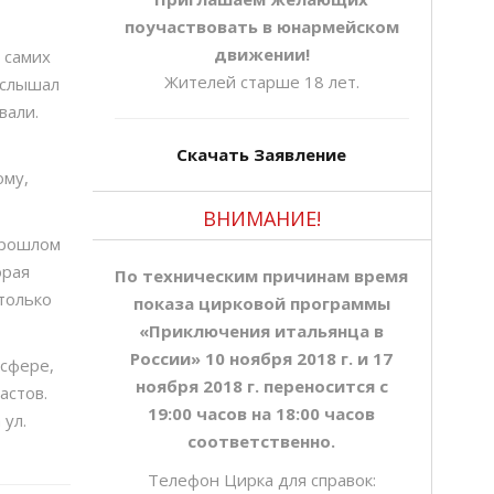
поучаствовать в юнармейском
движении!
 самих
Жителей старше 18 лет.
 услышал
вали.
Скачать Заявление
ому,
ВНИМАНИЕ!
прошлом
орая
По техническим причинам время
 только
показа цирковой программы
«Приключения итальянца в
России» 10 ноября 2018 г. и 17
сфере,
ноября 2018 г. переносится с
астов.
19:00 часов на 18:00 часов
 ул.
соответственно.
Телефон Цирка для справок: