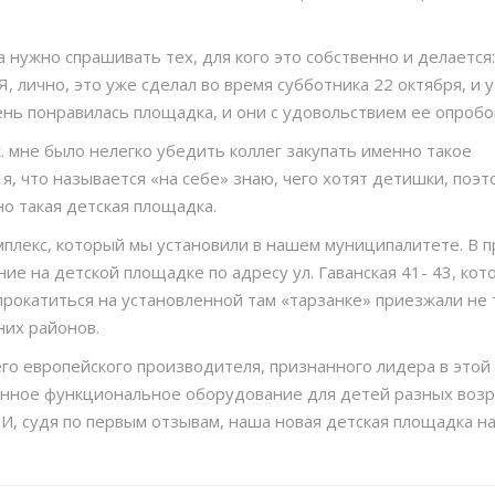
а нужно спрашивать тех, для кого это собственно и делается:
Я, лично, это уже сделал во время субботника 22 октября, и
ень понравилась площадка, и они с удовольствием ее опробо
к. мне было нелегко убедить коллег закупать именно такое
я, что называется «на себе» знаю, чего хотят детишки, поэт
о такая детская площадка.
мплекс, который мы установили в нашем муниципалитете. В 
е на детской площадке по адресу ул. Гаванская 41- 43, кот
, прокатиться на установленной там «тарзанке» приезжали не
них районов.
о европейского производителя, признанного лидера в этой 
нное функциональное оборудование для детей разных возр
И, судя по первым отзывам, наша новая детская площадка на