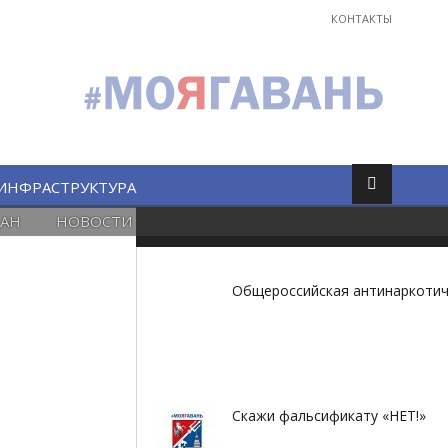
КОНТАКТЫ
ИНФРАСТРУКТУРА
АН
НОВОСТИ
Общероссийская антинаркотич
Скажи фальсификату «НЕТ!»