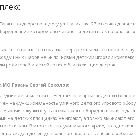
одьба
Карта событий 18 марта
плекс
ный квест «#МОЯГАВАНЬ» — Играй, учись и познавай!
Гавань во дворе по адресу ул. Наличная, 27 открыло для дет
борудование которой рассчитано на детей всех возрастов: о
 никакого пышного открытия с перерезанием ленточек и запу
оздушных шаров не было, новый детский игровой комплекс
ди родителей и детей со всех близлежащих дворов.
а МО Гавань Сергей Соколов:
оследние десятилетия отечественные производители больше
, чем на функциональность уличного детского игрового обор
казчиками покупки и установки такого оборудования всегда 
ами на детских площадках не играют, а только выбирают его 
м картинкам. В итоге, мы получили много ярких, но однотипн
лощадок, для детей дошкольного возраста, забыв о ребятах