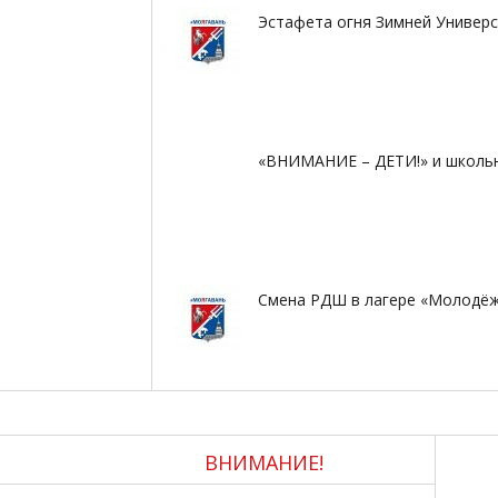
Эстафета огня Зимней Универс
«ВНИМАНИЕ – ДЕТИ!» и школьн
Смена РДШ в лагере «Молодё
семирный день здоровья 2018
ВНИМАНИЕ!