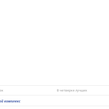
ок
В четверке лучших
утболу, посвящённый Дню России
В
ой комплекс