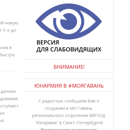
ей новую
т 3-х до
ском в
 быстро
ВНИМАНИЕ!
ЮНАРМИЯ В #МОЯГАВАНЬ
 делали
удования.
С радостью сообщаем Вам о
выступают
создании в МО Гавань
из
регионального отделения ВВПОД
ых
"Юнармия" в Санкт-Петербурге!
Приглашаем желающих