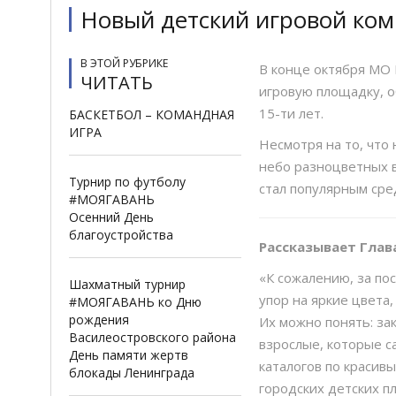
Скандинавская х
Новый детский игровой ком
Бесплатный семей
В ЭТОЙ РУБРИКЕ
В конце октября МО 
ЧИТАТЬ
игровую площадку, о
15-ти лет.
БАСКЕТБОЛ – КОМАНДНАЯ
ИГРА
Несмотря на то, что
небо разноцветных в
Турнир по футболу
стал популярным сре
#МОЯГАВАНЬ
Осенний День
благоустройства
Рассказывает Глав
«К сожалению, за п
Шахматный турнир
упор на яркие цвета
#МОЯГАВАНЬ ко Дню
рождения
Их можно понять: за
Василеостровского района
взрослые, которые с
День памяти жертв
каталогов по красивы
блокады Ленинграда
городских детских п